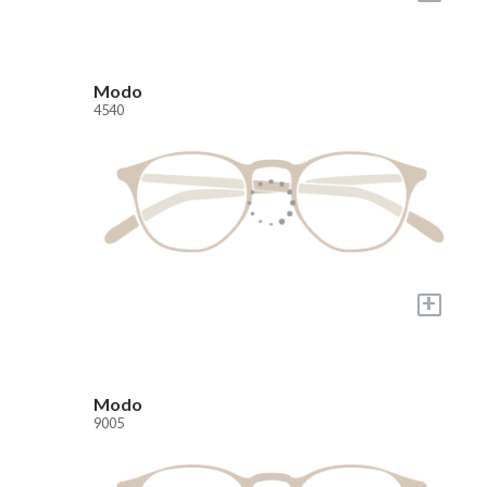
Modo
4540
+
Modo
9005