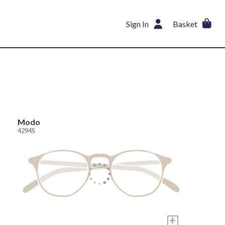
Sign In
Basket
Modo
4294S
+